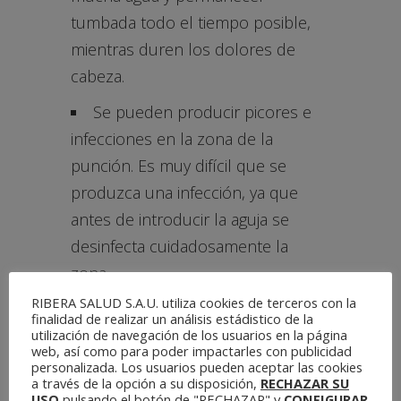
tumbada todo el tiempo posible,
mientras duren los dolores de
cabeza.
Se pueden producir picores e
infecciones en la zona de la
punción. Es muy difícil que se
produzca una infección, ya que
antes de introducir la aguja se
desinfecta cuidadosamente la
zona.
RIBERA SALUD S.A.U. utiliza cookies de terceros con la
Dolores en la zona del
finalidad de realizar un análisis estádistico de la
pinchazo, debido a que la aguja
utilización de navegación de los usuarios en la página
web, así como para poder impactarles con publicidad
atraviesa varias capas de músculo.
personalizada. Los usuarios pueden aceptar las cookies
a través de la opción a su disposición,
RECHAZAR SU
Dolores de espalda y, a veces
USO
pulsando el botón de "RECHAZAR" y
CONFIGURAR