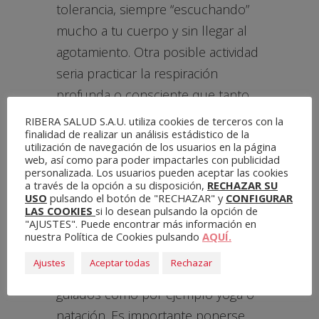
tolerancia, siempre “escuchando”
mucho a tu cuerpo y sin llegar al
agotamiento. Otra posible actividad
seria practicar la respiración
profunda o consciente que tanto
nos va ayudar durante todo el
RIBERA SALUD S.A.U. utiliza cookies de terceros con la
finalidad de realizar un análisis estádistico de la
proceso de la gestación, e incluso
utilización de navegación de los usuarios en la página
más adelante en el trabajo de
web, así como para poder impactarles con publicidad
personalizada. Los usuarios pueden aceptar las cookies
parto.
a través de la opción a su disposición,
RECHAZAR SU
USO
pulsando el botón de "RECHAZAR" y
CONFIGURAR
Tanto en el segundo como en el
LAS COOKIES
si lo desean pulsando la opción de
"AJUSTES". Puede encontrar más información en
tercer trimestre se podrá aumentar
nuestra Política de Cookies pulsando
AQUÍ.
un poco más la intensidad y
Ajustes
Aceptar todas
Rechazar
podremos realizar ejercicios
guiados como por ejemplo yoga o
natación. Es importante ponerse