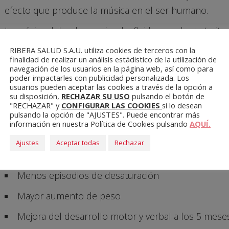
efecto que produce la música en el ser humano.
La música debe de ser simple, fluida pero lenta (evi
un ritmo apacible, regular, monótono y repetitivo. E
RIBERA SALUD S.A.U. utiliza cookies de terceros con la
finalidad de realizar un análisis estádistico de la utilización de
Branhs, aunque pueden utilizarse otras siempre que s
navegación de los usuarios en la página web, así como para
poder impactarles con publicidad personalizada. Los
Dentro de la variedad musical, lo más recomendable s
usuarios pueden aceptar las cookies a través de la opción a
su disposición,
RECHAZAR SU USO
pulsando el botón de
EFECTOS DE LA MÚSICA EN N
"RECHAZAR" y
CONFIGURAR LAS COOKIES
si lo desean
pulsando la opción de "AJUSTES". Puede encontrar más
información en nuestra Política de Cookies pulsando
AQUÍ.
Menor tiempo de hospitalización
Ajustes
Aceptar todas
Rechazar
Aumento de la saturación de oxígeno y disminución
Menos episodios de desaturación
Mayor aumento de peso
Mejora del desarrollo motor y verbal a los 5 mese