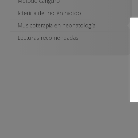
Método canguro
Ictericia del recién nacido
Musicoterapia en neonatología
Lecturas recomendadas